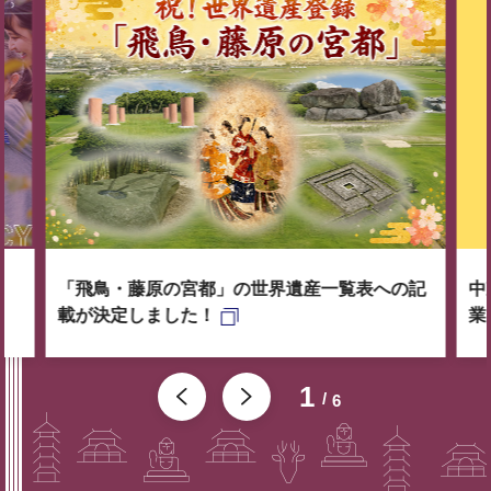
「飛鳥・藤原の宮都」の世界遺産一覧表への記
中
載が決定しました！
業
1
6