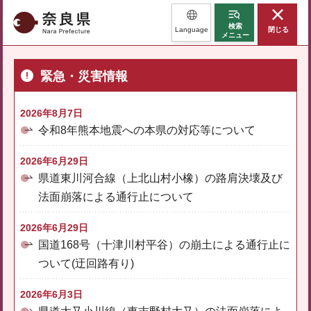
奈良県
検索
Language
閉じる
メニュー
緊急・災害情報
2026年8月7日
令和8年熊本地震への本県の対応等について
2026年6月29日
県道東川河合線（上北山村小橡）の路肩決壊及び
法面崩落による通行止について
2026年6月29日
国道168号（十津川村平谷）の崩土による通行止に
ついて(迂回路有り)
2026年6月3日