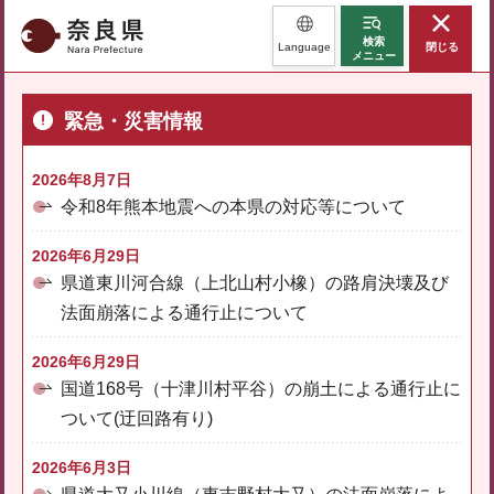
奈良県
検索
Language
閉じる
メニュー
緊急・災害情報
2026年8月7日
令和8年熊本地震への本県の対応等について
2026年6月29日
県道東川河合線（上北山村小橡）の路肩決壊及び
法面崩落による通行止について
2026年6月29日
国道168号（十津川村平谷）の崩土による通行止に
ついて(迂回路有り)
2026年6月3日