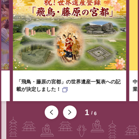
「飛鳥・藤原の宮都」の世界遺産一覧表への記
中
載が決定しました！
業
1
6