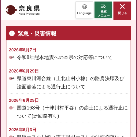
奈良県
検索
Language
閉じる
メニュー
緊急・災害情報
2026年8月7日
令和8年熊本地震への本県の対応等について
2026年6月29日
県道東川河合線（上北山村小橡）の路肩決壊及び
法面崩落による通行止について
2026年6月29日
国道168号（十津川村平谷）の崩土による通行止に
ついて(迂回路有り)
2026年6月3日