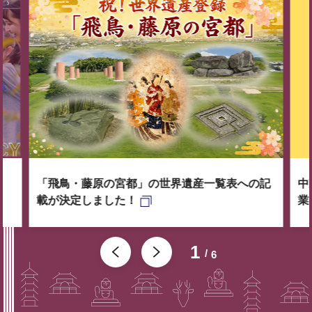
「飛鳥・藤原の宮都」の世界遺産一覧表への記
中
載が決定しました！
業
1
6