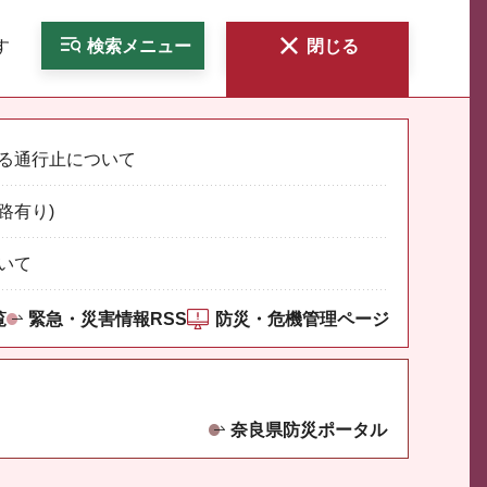
す
検索
メニュー
閉じる
る通行止について
路有り)
いて
覧
緊急・災害情報RSS
防災・危機管理ページ
奈良県防災ポータル