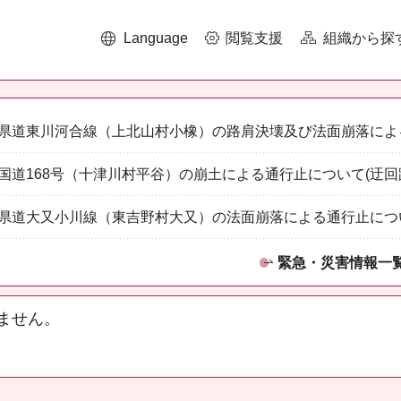
Language
閲覧支援
組織から探
県道東川河合線（上北山村小橡）の路肩決壊及び法面崩落によ
国道168号（十津川村平谷）の崩土による通行止について(迂回
県道大又小川線（東吉野村大又）の法面崩落による通行止につ
緊急・災害情報一
ません。