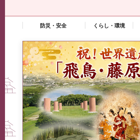
防災・安全
くらし・環境
中東情勢や原油価格上昇の影響
を受ける中小企業向け相談窓口
について
ふるさと納税なら、奈良