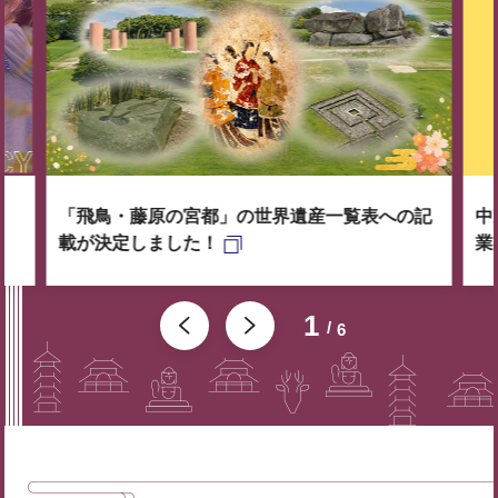
「飛鳥・藤原の宮都」の世界遺産一覧表への記
中
載が決定しました！
業
1
6