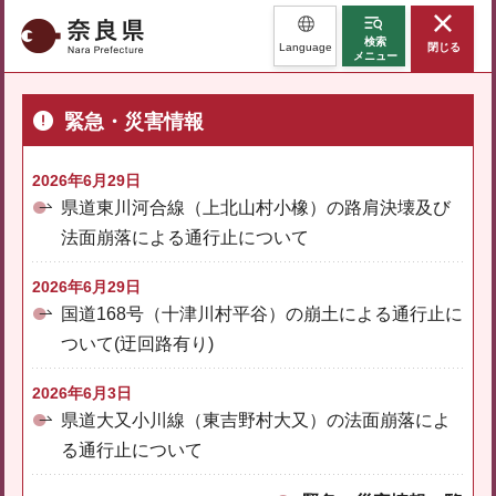
奈良県
検索
Language
閉じる
メニュー
緊急・災害情報
2026年6月29日
県道東川河合線（上北山村小橡）の路肩決壊及び
法面崩落による通行止について
2026年6月29日
国道168号（十津川村平谷）の崩土による通行止に
ついて(迂回路有り)
2026年6月3日
県道大又小川線（東吉野村大又）の法面崩落によ
る通行止について