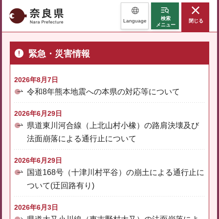
奈良県
検索
Language
閉じる
メニュー
緊急・災害情報
2026年8月7日
令和8年熊本地震への本県の対応等について
2026年6月29日
県道東川河合線（上北山村小橡）の路肩決壊及び
法面崩落による通行止について
2026年6月29日
国道168号（十津川村平谷）の崩土による通行止に
ついて(迂回路有り)
2026年6月3日