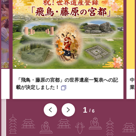
「飛鳥・藤原の宮都」の世界遺産一覧表への記
中
載が決定しました！
業
1
6