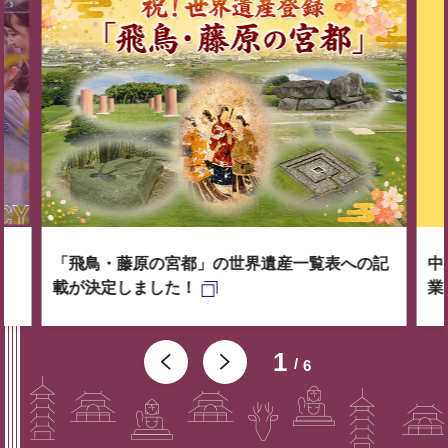
「飛鳥・藤原の宮都」の世界遺産一覧表への記
中
載が決定しました！
業
1
6