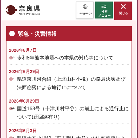
奈良県
検索
Language
閉じる
メニュー
緊急・災害情報
2026年8月7日
令和8年熊本地震への本県の対応等について
2026年6月29日
県道東川河合線（上北山村小橡）の路肩決壊及び
法面崩落による通行止について
2026年6月29日
国道168号（十津川村平谷）の崩土による通行止に
ついて(迂回路有り)
2026年6月3日