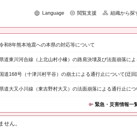
Language
閲覧支援
組織から探
令和8年熊本地震への本県の対応等について
県道東川河合線（上北山村小橡）の路肩決壊及び法面崩落によ
国道168号（十津川村平谷）の崩土による通行止について(迂回
県道大又小川線（東吉野村大又）の法面崩落による通行止につ
緊急・災害情報一
ません。