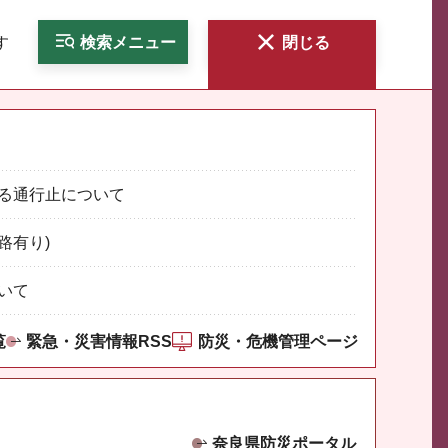
す
検索
メニュー
閉じる
る通行止について
路有り)
いて
覧
緊急・災害情報RSS
防災・危機管理ページ
奈良県防災ポータル