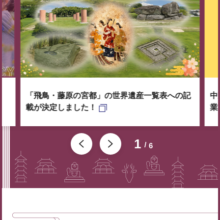
「飛鳥・藤原の宮都」の世界遺産一覧表への記
中
載が決定しました！
業
1
6