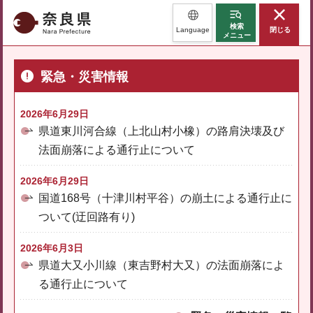
奈良県
検索
Language
閉じる
メニュー
緊急・災害情報
2026年6月29日
県道東川河合線（上北山村小橡）の路肩決壊及び
法面崩落による通行止について
2026年6月29日
国道168号（十津川村平谷）の崩土による通行止に
ついて(迂回路有り)
2026年6月3日
県道大又小川線（東吉野村大又）の法面崩落によ
る通行止について