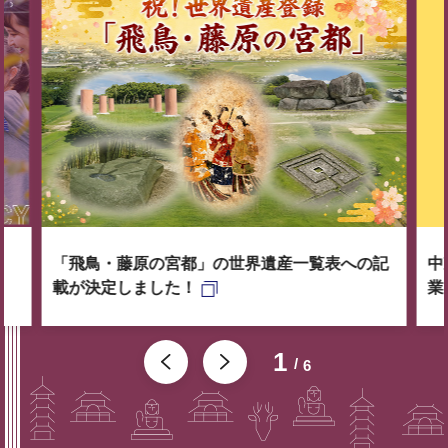
「飛鳥・藤原の宮都」の世界遺産一覧表への記
中
載が決定しました！
業
1
6