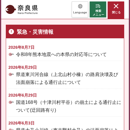
奈良県
検索
Language
閉じる
メニュー
緊急・災害情報
2026年8月7日
令和8年熊本地震への本県の対応等について
2026年6月29日
県道東川河合線（上北山村小橡）の路肩決壊及び
法面崩落による通行止について
2026年6月29日
国道168号（十津川村平谷）の崩土による通行止に
ついて(迂回路有り)
2026年6月3日