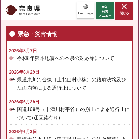
奈良県
検索
Language
閉じる
メニュー
緊急・災害情報
2026年8月7日
令和8年熊本地震への本県の対応等について
2026年6月29日
県道東川河合線（上北山村小橡）の路肩決壊及び
法面崩落による通行止について
2026年6月29日
国道168号（十津川村平谷）の崩土による通行止に
ついて(迂回路有り)
2026年6月3日