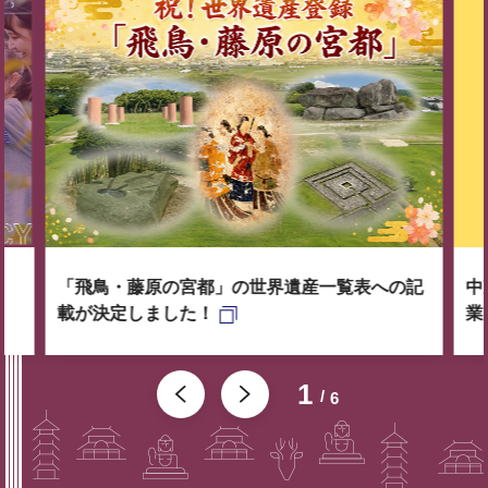
「飛鳥・藤原の宮都」の世界遺産一覧表への記
中
載が決定しました！
業
1
6