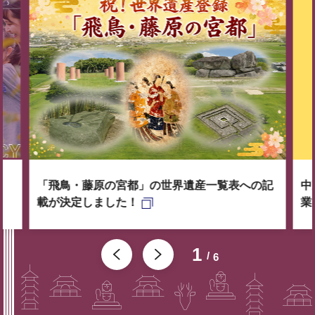
「飛鳥・藤原の宮都」の世界遺産一覧表への記
中
載が決定しました！
業
1
6