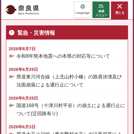
奈良県
検索
Language
閉じる
メニュー
緊急・災害情報
2026年8月7日
令和8年熊本地震への本県の対応等について
2026年6月29日
県道東川河合線（上北山村小橡）の路肩決壊及び
法面崩落による通行止について
2026年6月29日
国道168号（十津川村平谷）の崩土による通行止に
ついて(迂回路有り)
2026年6月3日