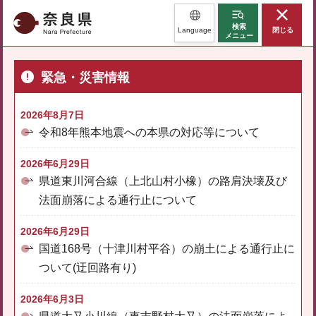
奈良県
検索
Language
閉じる
メニュー
緊急・災害情報
2026年8月7日
令和8年熊本地震への本県の対応等について
2026年6月29日
県道東川河合線（上北山村小橡）の路肩決壊及び
法面崩落による通行止について
2026年6月29日
国道168号（十津川村平谷）の崩土による通行止に
ついて(迂回路有り)
2026年6月3日