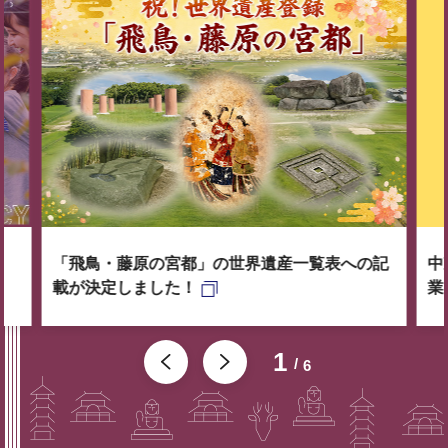
「飛鳥・藤原の宮都」の世界遺産一覧表への記
中
載が決定しました！
業
1
6