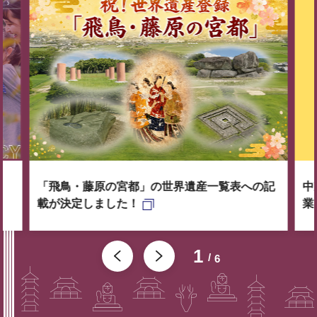
「飛鳥・藤原の宮都」の世界遺産一覧表への記
中
載が決定しました！
業
1
6