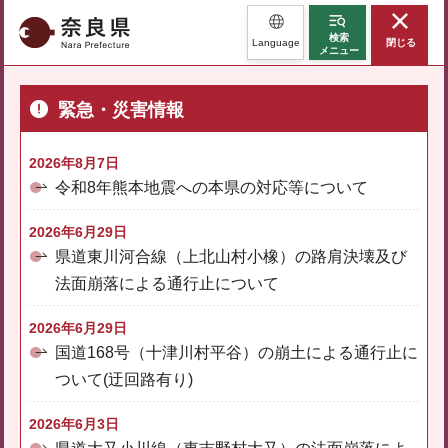
奈良県
検索
Language
閉じる
メニュー
緊急・災害情報
2026年8月7日
令和8年熊本地震への本県の対応等について
2026年6月29日
県道東川河合線（上北山村小橡）の路肩決壊及び
法面崩落による通行止について
2026年6月29日
国道168号（十津川村平谷）の崩土による通行止に
ついて(迂回路有り)
2026年6月3日