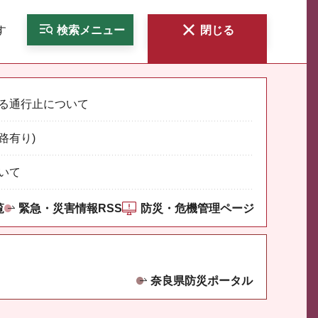
す
検索
メニュー
閉じる
る通行止について
路有り)
いて
覧
緊急・災害情報RSS
防災・危機管理ページ
奈良県防災ポータル