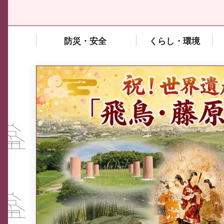
防災・安全
くらし・環境
中東情勢や原油価格上昇の影響
を受ける中小企業向け相談窓口
について
ふるさと納税なら、奈良