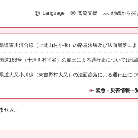
Language
閲覧支援
組織から探
県道東川河合線（上北山村小橡）の路肩決壊及び法面崩落によ
国道168号（十津川村平谷）の崩土による通行止について(迂回
県道大又小川線（東吉野村大又）の法面崩落による通行止につ
緊急・災害情報一
ません。