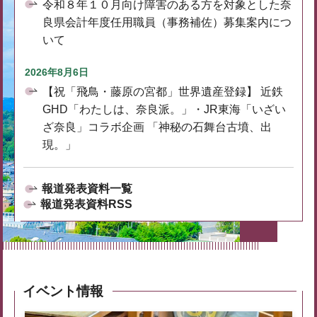
令和８年１０月向け障害のある方を対象とした奈
良県会計年度任用職員（事務補佐）募集案内につ
いて
2026年8月6日
【祝「飛鳥・藤原の宮都」世界遺産登録】 近鉄
GHD「わたしは、奈良派。」・JR東海「いざい
ざ奈良」コラボ企画 「神秘の石舞台古墳、出
現。」
報道発表資料一覧
報道発表資料RSS
イベント情報