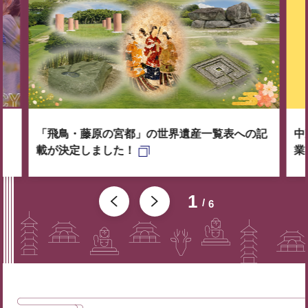
「飛鳥・藤原の宮都」の世界遺産一覧表への記
中
載が決定しました！
業
1
6