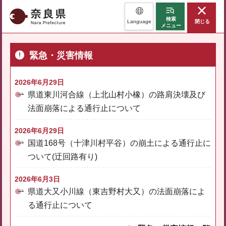
奈良県
検索
Language
閉じる
メニュー
緊急・災害情報
2026年6月29日
県道東川河合線（上北山村小橡）の路肩決壊及び
法面崩落による通行止について
2026年6月29日
国道168号（十津川村平谷）の崩土による通行止に
ついて(迂回路有り)
2026年6月3日
県道大又小川線（東吉野村大又）の法面崩落によ
る通行止について