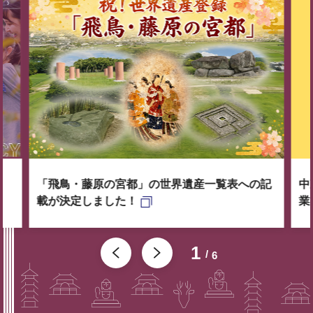
「飛鳥・藤原の宮都」の世界遺産一覧表への記
中
載が決定しました！
業
1
6