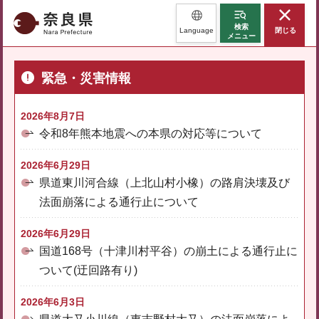
奈良県
検索
Language
閉じる
メニュー
緊急・災害情報
2026年8月7日
令和8年熊本地震への本県の対応等について
2026年6月29日
県道東川河合線（上北山村小橡）の路肩決壊及び
法面崩落による通行止について
2026年6月29日
国道168号（十津川村平谷）の崩土による通行止に
ついて(迂回路有り)
2026年6月3日