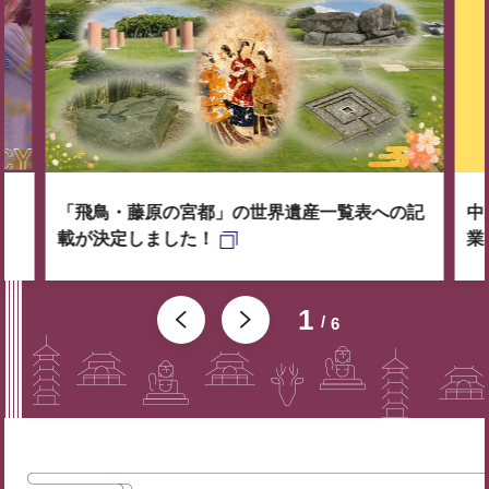
「飛鳥・藤原の宮都」の世界遺産一覧表への記
中
載が決定しました！
業
1
6