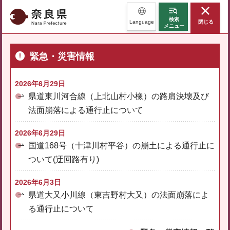
奈良県
検索
Language
閉じる
メニュー
緊急・災害情報
2026年6月29日
県道東川河合線（上北山村小橡）の路肩決壊及び
法面崩落による通行止について
2026年6月29日
国道168号（十津川村平谷）の崩土による通行止に
ついて(迂回路有り)
2026年6月3日
県道大又小川線（東吉野村大又）の法面崩落によ
る通行止について