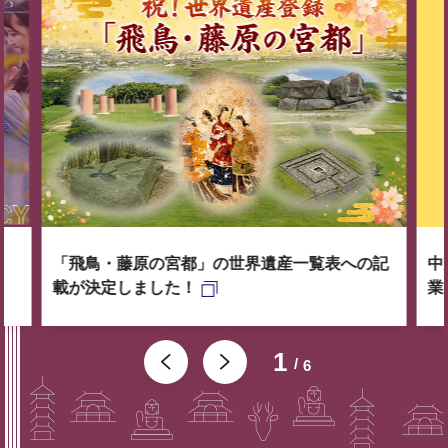
「飛鳥・藤原の宮都」の世界遺産一覧表への記
中
載が決定しました！
業
1
6