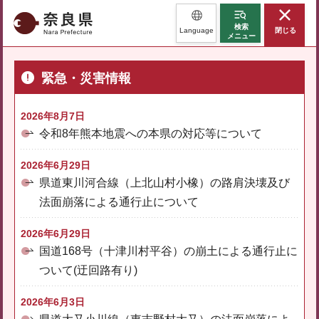
奈良県
検索
Language
閉じる
メニュー
緊急・災害情報
2026年8月7日
令和8年熊本地震への本県の対応等について
2026年6月29日
県道東川河合線（上北山村小橡）の路肩決壊及び
法面崩落による通行止について
2026年6月29日
国道168号（十津川村平谷）の崩土による通行止に
ついて(迂回路有り)
2026年6月3日